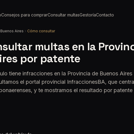
o
Consejos para comprar
Consultar multas
Gestoría
Contacto
 Buenos Aires
Cómo consultar
ultar multas en la Provin
ires por patente
ículo tiene infracciones en la Provincia de Buenos Aires
tamos el portal provincial InfraccionesBA, que centra
bonaerenses, y te mostramos el resultado por patente s