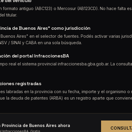
te del vehículo
en formato antiguo (ABC123) o Mercosur (AB123CD). No hace falta esc
l titular.
incia de Buenos Aires" como jurisdicción
 Buenos Aires" en el selector de fuentes. Podés activar varias jurisd
ANSV / SINAI y CABA en una sola búsqueda.
cación del portal InfraccionesBA
po real el sistema provincial infraccionesba.gba.gob.ar. La consult
cciones registradas
nes labradas en la provincia con su fecha, importe y el organismo o 
que la deuda de patentes (ARBA) es un registro aparte que conviene
 Provincia de Buenos Aires ahora
CONSULT
l InfraccionesBA. Gratis.