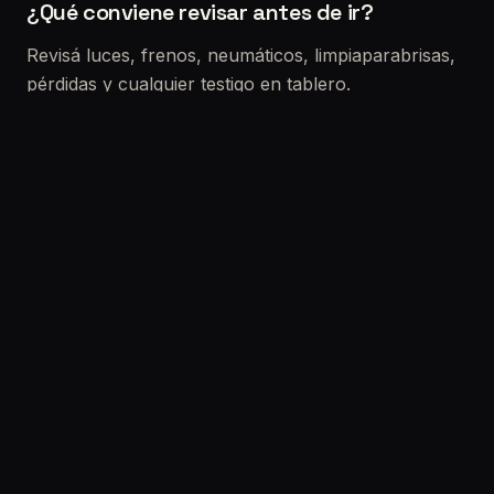
¿Qué conviene revisar antes de ir?
Revisá luces, frenos, neumáticos, limpiaparabrisas,
pérdidas y cualquier testigo en tablero.
Si vas a comprar un usado
La VTV no reemplaza una revisión precompra. Si
querés reducir riesgo real (choques, fallas ocultas,
electrónica, kilometraje), lo ideal es sumar una
inspección completa.
Solicitar turno:
/solicitar-turno
Etiquetas: