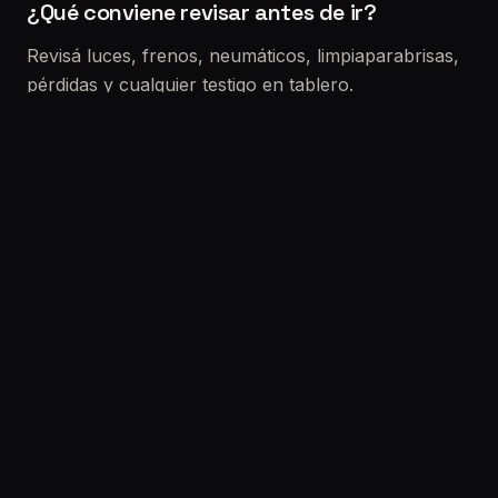
¿Qué conviene revisar antes de ir?
Revisá luces, frenos, neumáticos, limpiaparabrisas,
pérdidas y cualquier testigo en tablero.
Si vas a comprar un usado
La VTV no reemplaza una revisión precompra. Si
querés reducir riesgo real (choques, fallas ocultas,
electrónica, kilometraje), lo ideal es sumar una
inspección completa.
Solicitar turno:
/solicitar-turno
Etiquetas: