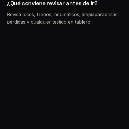
¿Qué conviene revisar antes de ir?
Revisá luces, frenos, neumáticos, limpiaparabrisas,
pérdidas y cualquier testigo en tablero.
Si vas a comprar un usado
La VTV no reemplaza una revisión precompra. Si
querés reducir riesgo real (choques, fallas ocultas,
electrónica, kilometraje), lo ideal es sumar una
inspección completa.
Solicitar turno:
/solicitar-turno
Etiquetas: