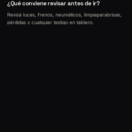
¿Qué conviene revisar antes de ir?
Revisá luces, frenos, neumáticos, limpiaparabrisas,
pérdidas y cualquier testigo en tablero.
Si vas a comprar un usado
La VTV no reemplaza una revisión precompra. Si
querés reducir riesgo real (choques, fallas ocultas,
electrónica, kilometraje), lo ideal es sumar una
inspección completa.
Solicitar turno:
/solicitar-turno
Etiquetas: