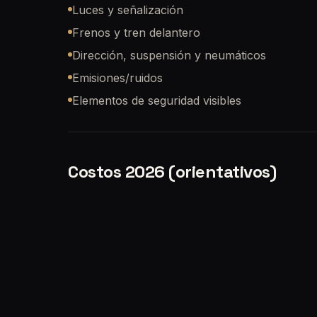
Luces y señalización
Frenos y tren delantero
Dirección, suspensión y neumáticos
Emisiones/ruidos
Elementos de seguridad visibles
Costos 2026 (orientativos)
El
costo de la VTV
cambia con el tiempo y depe
valor actualizado, lo más confiable es el porta
Preguntas frecuentes