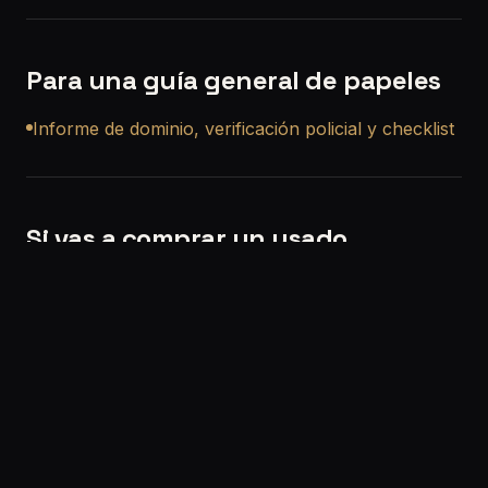
Para una guía general de papeles
Informe de dominio, verificación policial y checklist
Si vas a comprar un usado
Si querés, también podemos ayudarte con una
revisión precompra a domicilio en Wilde
para que
no compres a ciegas.
Solicitar turno:
/solicitar-turno