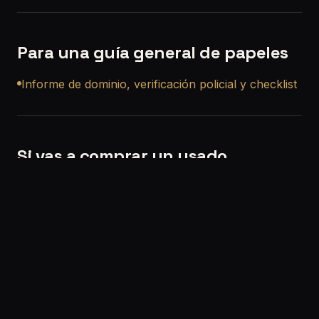
Para una guía general de papeles
Informe de dominio, verificación policial y checklist
Si vas a comprar un usado
Si querés, también podemos ayudarte con una
revisión precompra a domicilio en Villa Tesei
para
que no compres a ciegas.
Solicitar turno:
/solicitar-turno