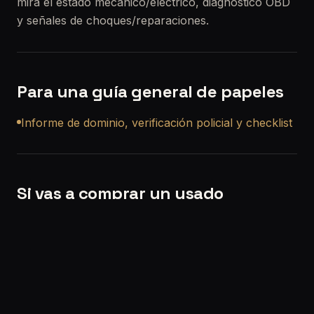
mira el estado mecánico/eléctrico, diagnóstico OBD
y señales de choques/reparaciones.
Para una guía general de papeles
Informe de dominio, verificación policial y checklist
Si vas a comprar un usado
Si querés, también podemos ayudarte con una
revisión precompra a domicilio en Villa Sarmiento
para que no compres a ciegas.
Solicitar turno:
/solicitar-turno