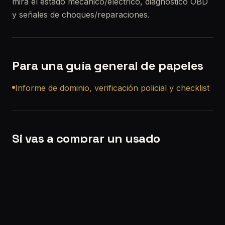
mira el estado mecánico/eléctrico, diagnóstico OBD
y señales de choques/reparaciones.
Para una guía general de papeles
Informe de dominio, verificación policial y checklist
Si vas a comprar un usado
Si querés, también podemos ayudarte con una
revisión precompra a domicilio en Villa Luzuriaga
para que no compres a ciegas.
Solicitar turno:
/solicitar-turno