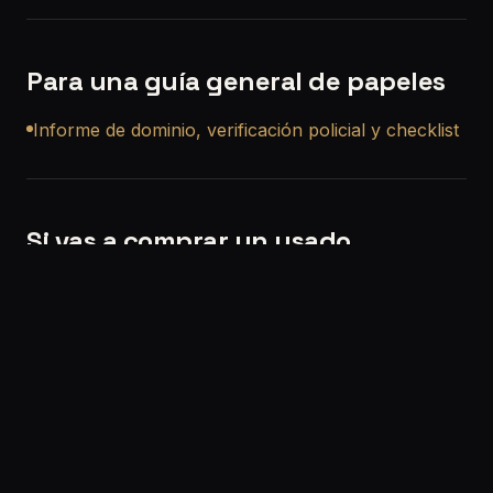
Para una guía general de papeles
Informe de dominio, verificación policial y checklist
Si vas a comprar un usado
Si querés, también podemos ayudarte con una
revisión precompra a domicilio en Santa Rosa
para
que no compres a ciegas.
Solicitar turno:
/solicitar-turno