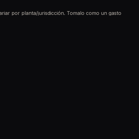
riar por planta/jurisdicción. Tomalo como un gasto
 sellos.
?
l vehículo (motor/chasis). Una revisión precompra
co OBD y señales de choques/reparaciones.
les
cklist