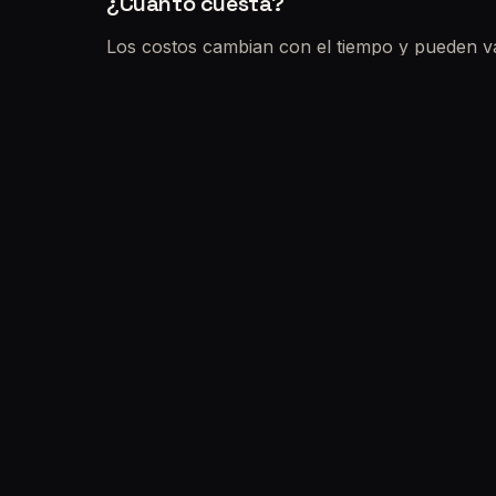
¿Cuánto cuesta?
Los costos cambian con el tiempo y pueden va
separado del arancel de transferencia y de los
¿Esto reemplaza la revisión mecánica
No. La verificación policial mira identidad de
mira el estado mecánico/eléctrico, diagnósti
Para una guía general de pape
Informe de dominio, verificación policial y che
Si vas a comprar un usado