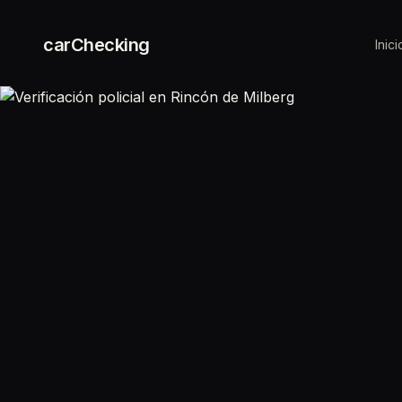
carChecking
Inici