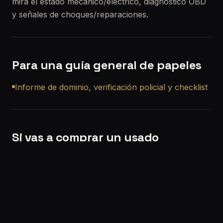
mira el estado mecánico/eléctrico, diagnóstico OBD
y señales de choques/reparaciones.
Para una guía general de papeles
Informe de dominio, verificación policial y checklist
Si vas a comprar un usado
Si querés, también podemos ayudarte con una
revisión precompra a domicilio en Rafael Castillo
para que no compres a ciegas.
Solicitar turno:
/solicitar-turno