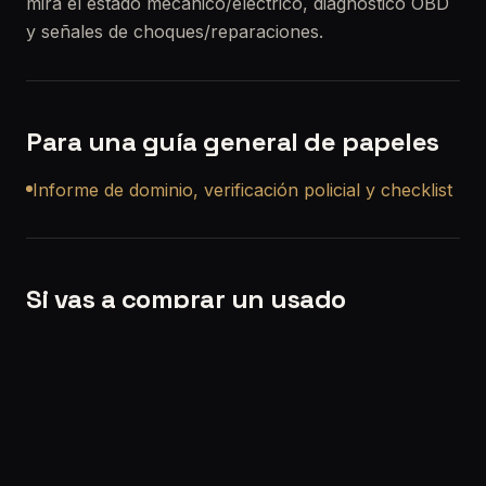
mira el estado mecánico/eléctrico, diagnóstico OBD
y señales de choques/reparaciones.
Para una guía general de papeles
Informe de dominio, verificación policial y checklist
Si vas a comprar un usado
Si querés, también podemos ayudarte con una
revisión precompra a domicilio en Presidente
Perón
para que no compres a ciegas.
Solicitar turno:
/solicitar-turno