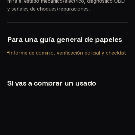
mira el estado mecánico/eléctrico, diagnóstico OBD
y señales de choques/reparaciones.
Para una guía general de papeles
Informe de dominio, verificación policial y checklist
Si vas a comprar un usado
Si querés, también podemos ayudarte con una
revisión precompra a domicilio en Parque San
Martín
para que no compres a ciegas.
Solicitar turno:
/solicitar-turno