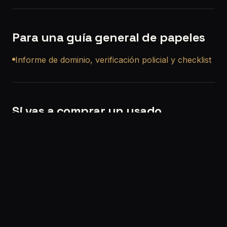
Para una guía general de papeles
Informe de dominio, verificación policial y checklist
Si vas a comprar un usado
Si querés, también podemos ayudarte con una
revisión precompra a domicilio en Marcos Paz
para que no compres a ciegas.
Solicitar turno:
/solicitar-turno