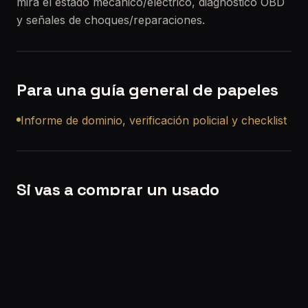
mira el estado mecánico/eléctrico, diagnóstico OBD
y señales de choques/reparaciones.
Para una guía general de papeles
Informe de dominio, verificación policial y checklist
Si vas a comprar un usado
Si querés, también podemos ayudarte con una
revisión precompra a domicilio en Los Polvorines
para que no compres a ciegas.
Solicitar turno:
/solicitar-turno