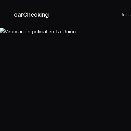
carChecking
Inici