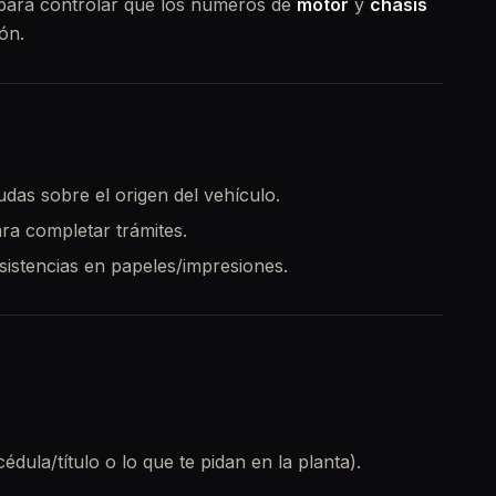
 para controlar que los números de
motor
y
chasis
ón.
udas sobre el origen del vehículo.
ara completar trámites.
nsistencias en papeles/impresiones.
dula/título o lo que te pidan en la planta).