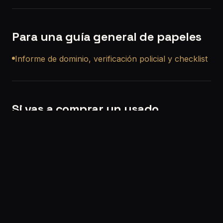
Para una guía general de papeles
Informe de dominio, verificación policial y checklist
Si vas a comprar un usado
Si querés, también podemos ayudarte con una
revisión precompra a domicilio en La Matanza
para que no compres a ciegas.
Solicitar turno:
/solicitar-turno