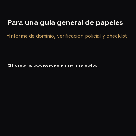
Para una guía general de papeles
Informe de dominio, verificación policial y checklist
Si vas a comprar un usado
Si querés, también podemos ayudarte con una
revisión precompra a domicilio en La Capilla
para
que no compres a ciegas.
Solicitar turno:
/solicitar-turno