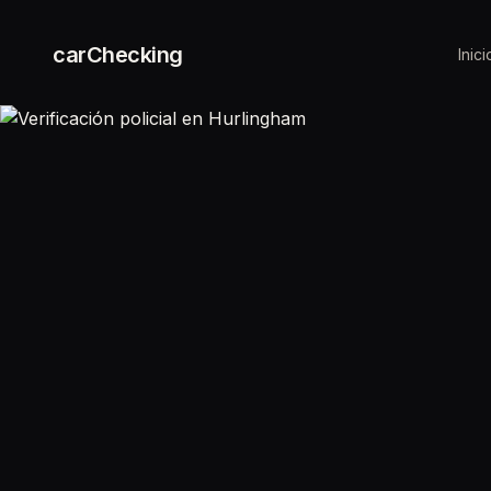
carChecking
Inici