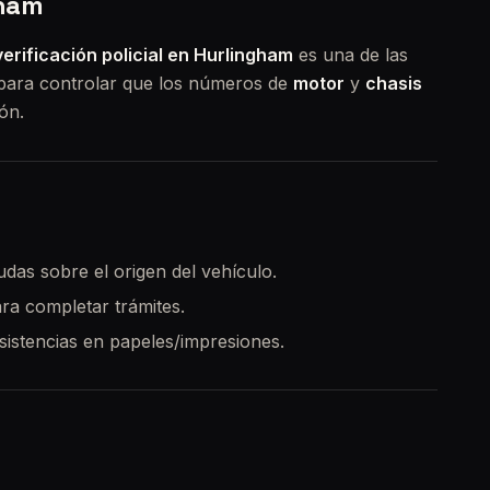
gham
verificación policial en Hurlingham
es una de las
 para controlar que los números de
motor
y
chasis
ón.
udas sobre el origen del vehículo.
ara completar trámites.
nsistencias en papeles/impresiones.