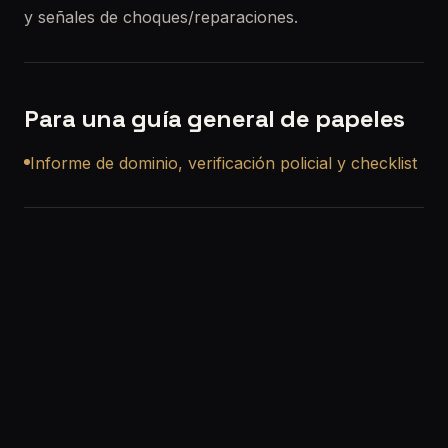
y señales de choques/reparaciones.
Para una guía general de papeles
Informe de dominio, verificación policial y checklist
Si vas a comprar un usado
Si querés, también podemos ayudarte con una
revisión precompra a domicilio en Grand Bourg
para que no compres a ciegas.
Solicitar turno:
/solicitar-turno