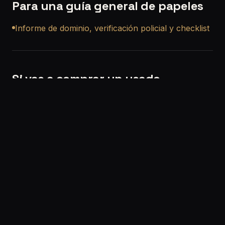
Para una guía general de papeles
Informe de dominio, verificación policial y checklist
Si vas a comprar un usado
Si querés, también podemos ayudarte con una
revisión precompra a domicilio en Gerli
para que
no compres a ciegas.
Solicitar turno:
/solicitar-turno
Etiquetas:
verificación policial en Gerli
verificacion policial Gerli