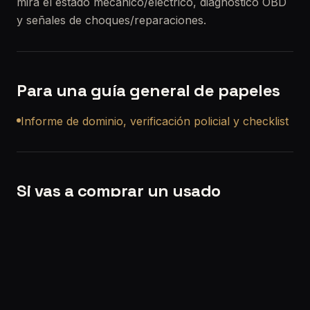
mira el estado mecánico/eléctrico, diagnóstico OBD
y señales de choques/reparaciones.
Para una guía general de papeles
Informe de dominio, verificación policial y checklist
Si vas a comprar un usado
Si querés, también podemos ayudarte con una
revisión precompra a domicilio en General San
Martín
para que no compres a ciegas.
Solicitar turno:
/solicitar-turno