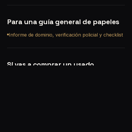
Para una guía general de papeles
Informe de dominio, verificación policial y checklist
Si vas a comprar un usado
Si querés, también podemos ayudarte con una
revisión precompra a domicilio en Ezpeleta
para
que no compres a ciegas.
Solicitar turno:
/solicitar-turno