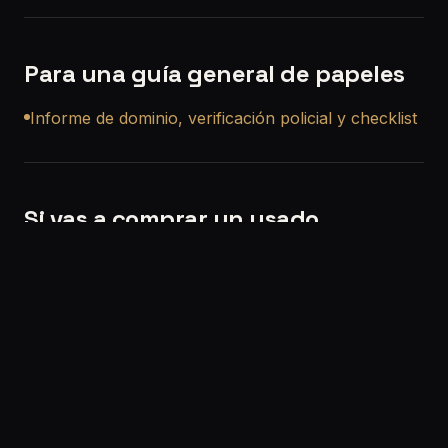
Para una guía general de papeles
Informe de dominio, verificación policial y checklist
Si vas a comprar un usado
Si querés, también podemos ayudarte con una
revisión precompra a domicilio en Canning
para
que no compres a ciegas.
Solicitar turno:
/solicitar-turno