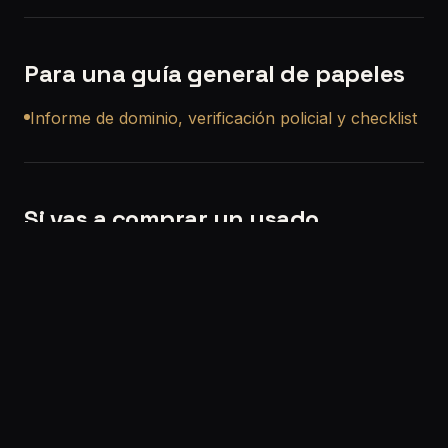
Para una guía general de papeles
Informe de dominio, verificación policial y checklist
Si vas a comprar un usado
Si querés, también podemos ayudarte con una
revisión precompra a domicilio en Billinghurst
para
que no compres a ciegas.
Solicitar turno:
/solicitar-turno