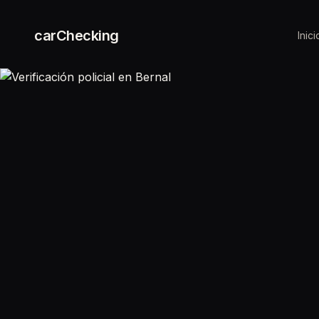
carChecking
Inici