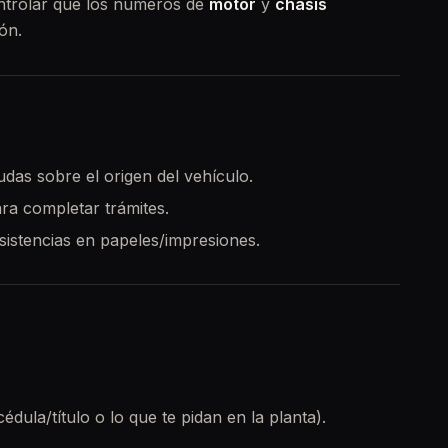
ontrolar que los números de
motor
y
chasis
ón.
udas sobre el origen del vehículo.
ara completar trámites.
nsistencias en papeles/impresiones.
dula/título o lo que te pidan en la planta).