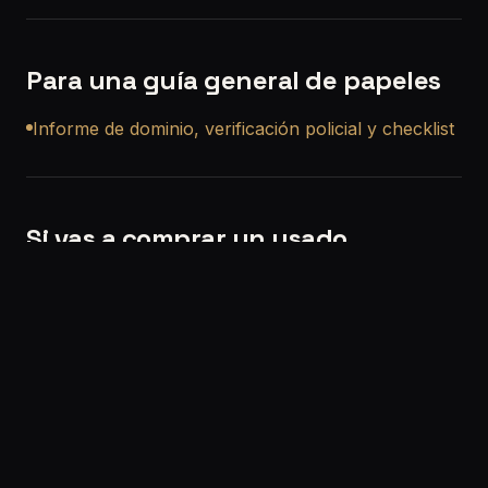
Para una guía general de papeles
Informe de dominio, verificación policial y checklist
Si vas a comprar un usado
Si querés, también podemos ayudarte con una
revisión precompra a domicilio en Benavídez
para
que no compres a ciegas.
Solicitar turno:
/solicitar-turno