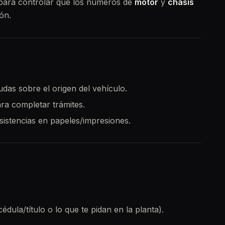
 para controlar que los números de
motor
y
chasis
ón.
udas sobre el origen del vehículo.
ara completar trámites.
nsistencias en papeles/impresiones.
dula/título o lo que te pidan en la planta).